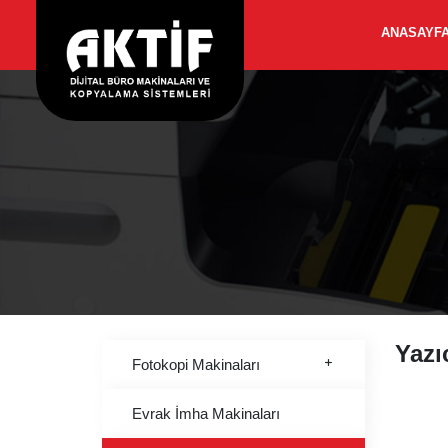
ANASAYF
Yazıc
Fotokopi Makinaları
Evrak İmha Makinaları