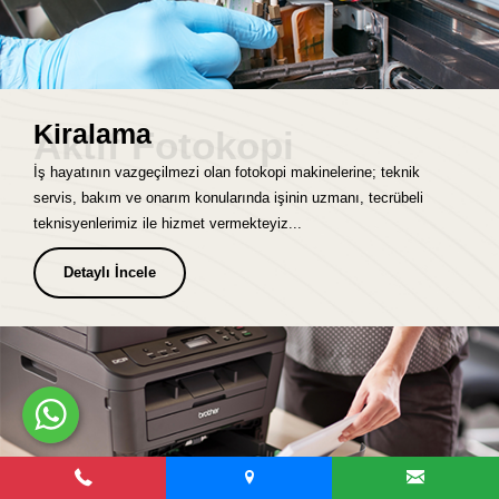
Kiralama
Aktif Fotokopi
İş hayatının vazgeçilmezi olan fotokopi makinelerine; teknik
servis, bakım ve onarım konularında işinin uzmanı, tecrübeli
teknisyenlerimiz ile hizmet vermekteyiz...
Detaylı İncele